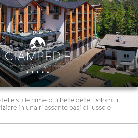
telle sulle cime più belle delle Dolomiti.
iziare in una rilassante oasi di lusso e