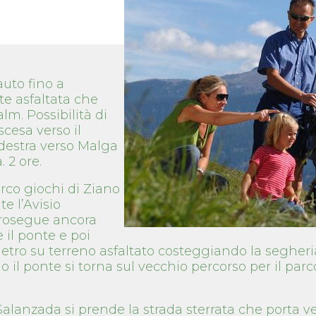
uto fino a
e asfaltata che
m. Possibilità di
scesa verso il
 destra verso Malga
 2 ore.
rco giochi di Ziano
e l’Avisio
prosegue ancora
e il ponte e poi
dietro su terreno asfaltato costeggiando la seghe
 il ponte si torna sul vecchio percorso per il parco
alanzada si prende la strada sterrata che porta ver