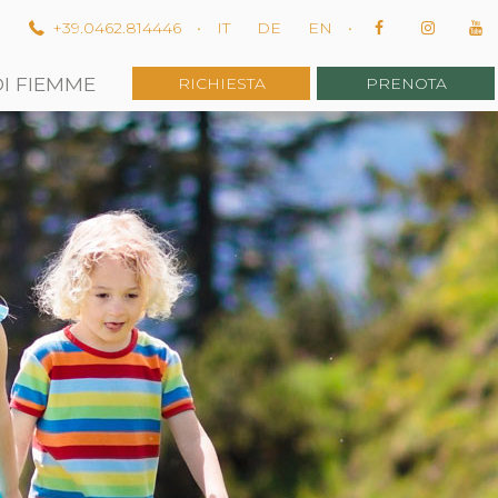
m
+39.0462.814446
•
IT
DE
EN
•
DI FIEMME
RICHIESTA
PRENOTA