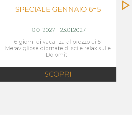
SPECIALE GENNAIO 6=5
10.01.2027
-
23.01.2027
6 giorni di vacanza al prezzo di 5!
Meravigliose giornate di sci e relax sulle
Dolomiti
SCOPRI