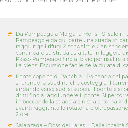
e sui comodi sentieri della Val di Fiemme.
Da Pampeago a Malga la Mens… Si sale in a
Pampeago e da qui parte una strada in part
raggiunge i rifugi Zischgalm e Ganischgeral
continuare su strada asfaltata in leggera di
Passo Pampeago fino al bivio per risalire a
La Mens. Escursione facile della durata di ca.
Ponte coperto di Panchià… Partendo dal pa
si prende la stradina che costeggia il torrent
andando verso sud, si supera il ponte e si 
dritti fino a raggiungere il ponte. Si percorr
imboccando la strada a sinistra si torna in
avanti raggiunta la rotatoria e oltrepassando
2 ore.
Salanzada – Doss dei Laresi… Dalla località S