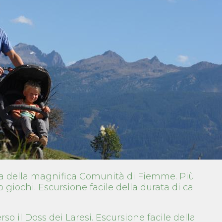
ria della magnifica Comunità di Fiemme. Più
 giochi. Escursione facile della durata di ca.
so il Doss dei Laresi. Escursione facile della