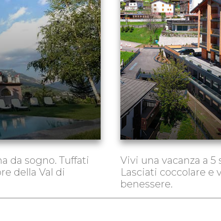
 da sogno. Tuffati
Vivi una vacanza a 5 s
re della Val di
Lasciati coccolare e v
benessere.