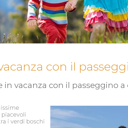
 vacanza con il passegg
e in vacanza con il passeggino a 
lissime
 piacevoli
ra i verdi boschi