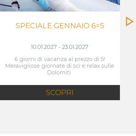
SPECIALE GENNAIO 6=5
10.01.2027
-
23.01.2027
6 giorni di vacanza al prezzo di 5!
Meravigliose giornate di sci e relax sulle
Dolomiti
SCOPRI