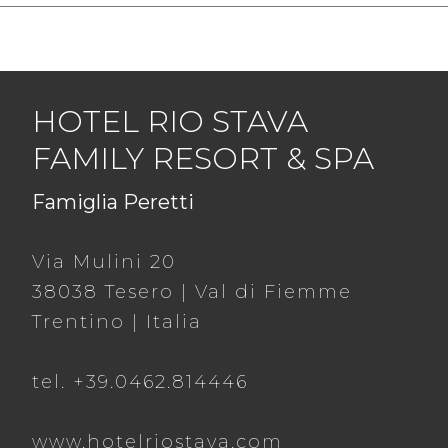
HOTEL RIO STAVA
FAMILY RESORT & SPA
Famiglia Peretti
Via Mulini 20
38038 Tesero | Val di Fiemme
Trentino | Italia
tel. +39.0462.814446
www.hotelriostava.com