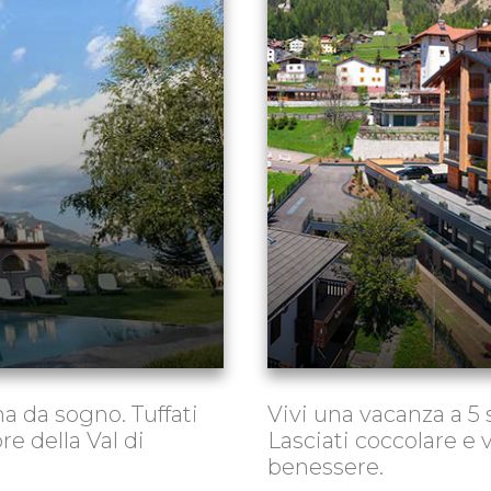
 da sogno. Tuffati
Vivi una vacanza a 5 s
re della Val di
Lasciati coccolare e v
benessere.