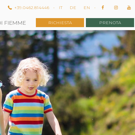
m
+39.0462.814446
•
IT
DE
EN
•
DI FIEMME
RICHIESTA
PRENOTA