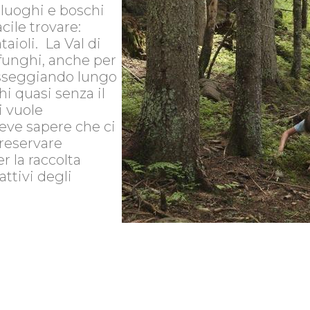
 luoghi e boschi
cile trovare:
aioli. La Val di
funghi, anche per
asseggiando lungo
hi quasi senza il
si vuole
deve sapere che ci
reservare
r la raccolta
attivi degli