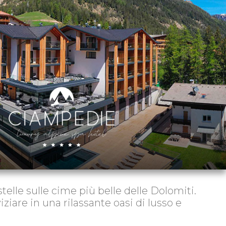
telle sulle cime più belle delle Dolomiti.
iziare in una rilassante oasi di lusso e