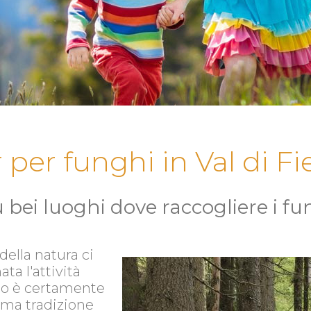
 per funghi in Val di 
ù bei luoghi dove raccogliere i f
della natura ci
ta l'attività
nno è certamente
ima tradizione