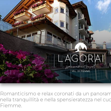
Romanticismo e relax coronati da un panorama
nella tranquillità e nella spensieratezza nel cuo
Fiemme.