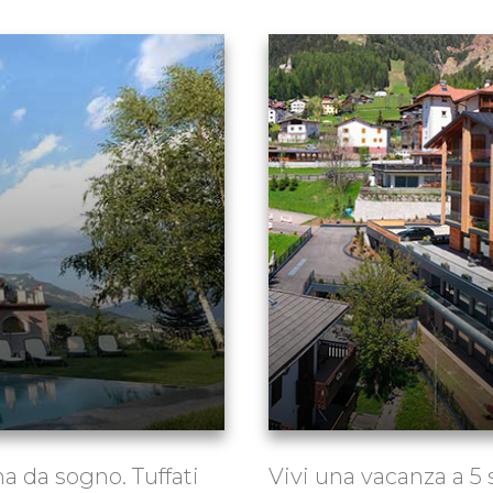
 da sogno. Tuffati
Vivi una vacanza a 5 s