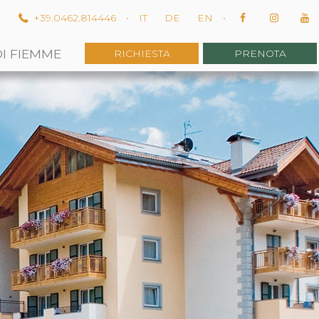
m
+39.0462.814446
•
IT
DE
EN
•
DI FIEMME
RICHIESTA
PRENOTA