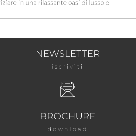
iziare in una rilassante oasi di lusso e
NEWSLETTER
iscriviti
BROCHURE
download