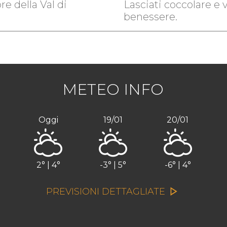
re della Val di
Lasciati coccolare e v
benessere.
METEO INFO
Oggi
19/01
20/01
2° | 4°
-3° | 5°
-6° | 4°
PREVISIONI DETTAGLIATE