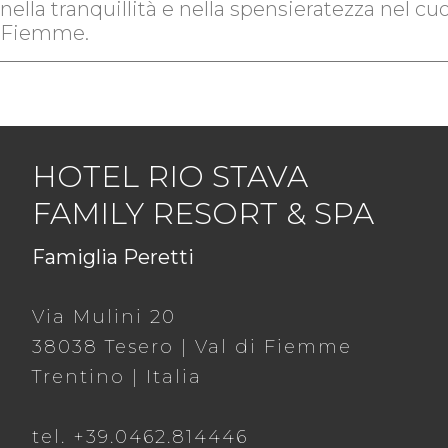
nella tranquillità e nella spensieratezza nel cuo
Fiemme.
HOTEL RIO STAVA
FAMILY RESORT & SPA
Famiglia Peretti
Via Mulini 20
38038 Tesero | Val di Fiemme
Trentino | Italia
tel. +39.0462.814446