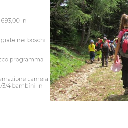
.
 693,00 in
giate nei boschi
ricco programma
istemazione camera
 2/3/4 bambini in