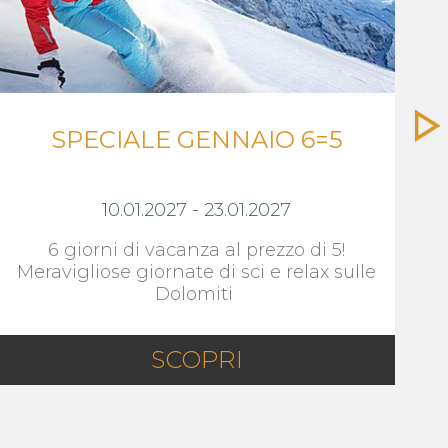
SPECIALE GENNAIO 6=5
10.01.2027
-
23.01.2027
6 giorni di vacanza al prezzo di 5!
Meravigliose giornate di sci e relax sulle
Dolomiti
SCOPRI