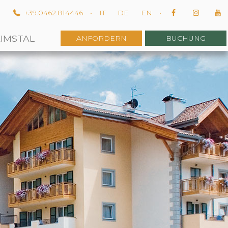
m
+39.0462.814446
•
IT
DE
EN
•
EIMSTAL
ANFORDERN
BUCHUNG