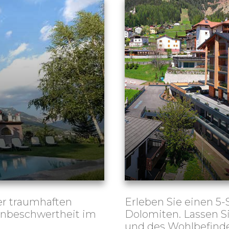
r traumhaften
Erleben Sie einen 5-
 Unbeschwertheit im
Dolomiten. Lassen S
und des Wohlbefind