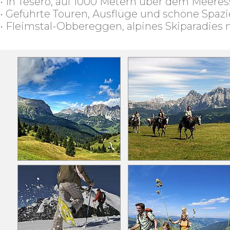
• In Tesero, auf 1000 Metern über dem Meere
• Geführte Touren, Ausflüge und schöne Spaz
• Fleimstal-Obbereggen, alpines Skiparadies 