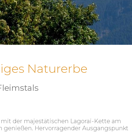
tiges Naturerbe
leimstals
, mit der majestätischen Lagorai-Kette am
äten genießen. Hervorragender Ausgangspunkt