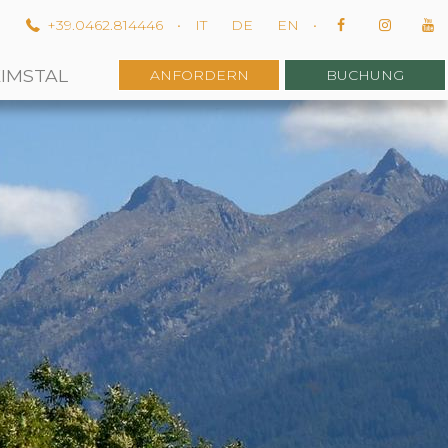
m
+39.0462.814446
•
IT
DE
EN
•
EIMSTAL
ANFORDERN
BUCHUNG