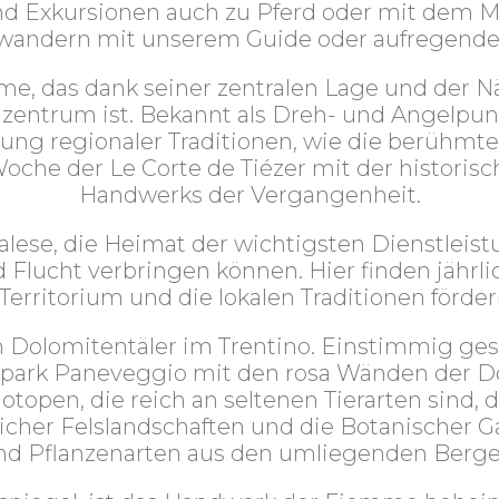
Exkursionen auch zu Pferd oder mit dem Mou
andern mit unserem Guide oder aufregende S
mme, das dank seiner zentralen Lage und der N
entrum ist. Bekannt als Dreh- und Angelpunkt 
rtung regionaler Traditionen, wie die berühmt
oche der Le Corte de Tiézer mit der historis
Handwerks der Vergangenheit.
valese, die Heimat der wichtigsten Dienstlei
lucht verbringen können. Hier finden jährlic
Territorium und die lokalen Traditionen förder
ten Dolomitentäler im Trentino. Einstimmig ge
rpark Paneveggio mit den rosa Wänden der D
otopen, die reich an seltenen Tierarten sind,
icher Felslandschaften und die Botanischer G
nd Pflanzenarten aus den umliegenden Berge