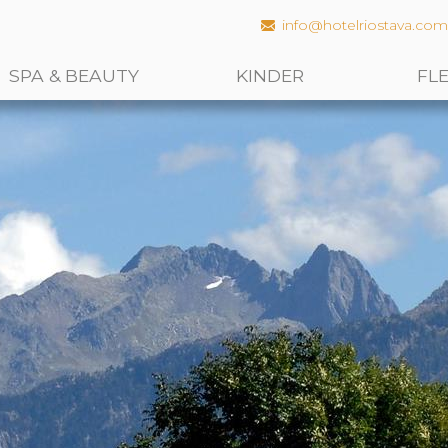
info@hotelriostava.co
SPA & BEAUTY
KINDER
FL