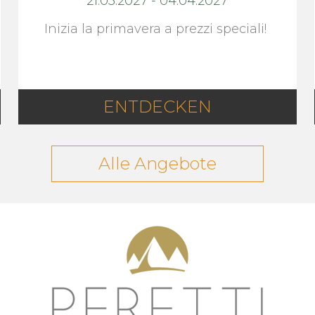
21.03.2027
-
04.04.2027
Inizia la primavera a prezzi speciali!
ENTDECKEN
Alle Angebote