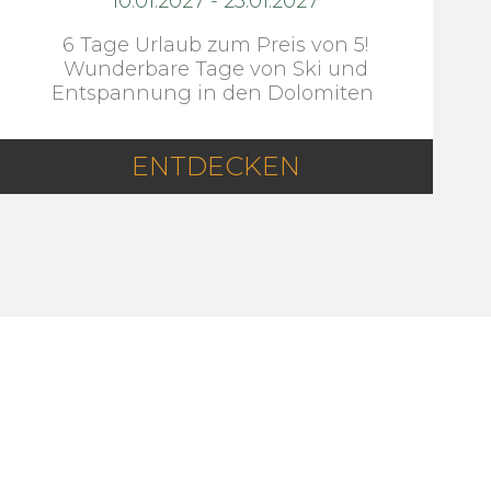
10.01.2027
-
23.01.2027
6 Tage Urlaub zum Preis von 5!
Wunderbare Tage von Ski und
Entspannung in den Dolomiten
ENTDECKEN