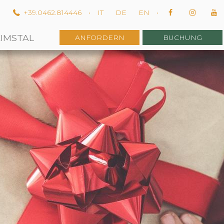
m
+39.0462.814446
•
IT
DE
EN
•
EIMSTAL
ANFORDERN
BUCHUNG