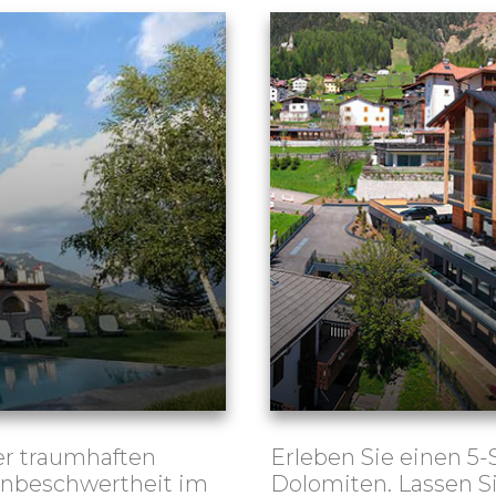
r traumhaften
Erleben Sie einen 5-
 Unbeschwertheit im
Dolomiten. Lassen S