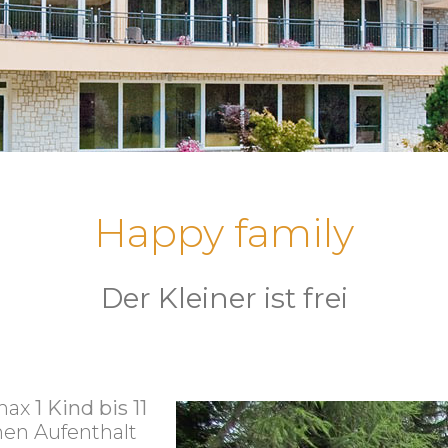
Happy family
Der Kleiner ist frei
(max
1 Kind bis 11
inen Aufenthalt