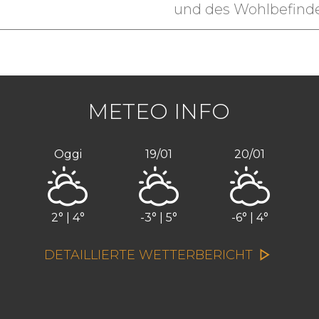
und des Wohlbefind
METEO INFO
Oggi
19/01
20/01
2° | 4°
-3° | 5°
-6° | 4°
DETAILLIERTE WETTERBERICHT