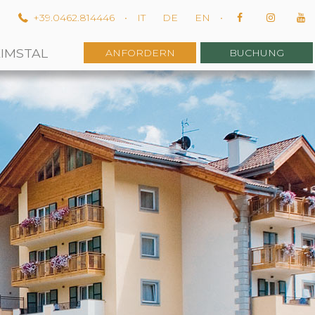
m
+39.0462.814446
•
IT
DE
EN
•
EIMSTAL
ANFORDERN
BUCHUNG