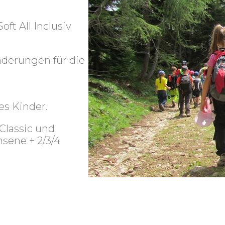
ft All Inclusiv
derungen für die
s Kinder.
 Classic und
sene + 2/3/4